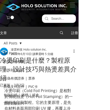
文章
註冊
All Posts
淩雲科技 Holo solution Inc.
All Posts
2022年6月10日
讀畢需時 5 分鐘
冷燙印刷是什麼？製程原
防偽雷射標籤
理、設計技巧與熱燙差異介
​防拆封口貼紙
紹
防偽有價證券 | 票券
已更新：
7月7日
防偽文件證件 | PVC卡
冷燙印刷（Cold Foil Printing）是相對
包裝貼紙 | 酒標 | 紙盒
於傳統熱燙（Hot Foil Stamping）的一
種特殊印刷製程。它的主要原理，是先
雷射銘版貼片
在材料表面局部印刷 UV 膠，再覆上冷