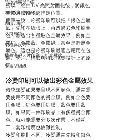
防偽油墨與印刷
燙膜，經由 UV 光照射固化後，將銀色
金屬薄膜轉印到指定位置。
QR Code防偽系統
簡單來說，冷燙印刷可以把「銀色金屬
聊聊印刷
底」先印在紙張上，再透過彩色印刷疊
公司新訊
色，創造出各種彩色金屬效果，例如金
屬紅、金屬藍、金屬綠，甚至是漸層金
製程與設備
屬色。這也是冷燙印刷最適合應用在包
插畫海報卡片印刷 | 折光壓紋
裝、卡片、標籤與特殊視覺設計上的原
因。
學習型組織
冷燙印刷可以做出彩色金屬效果
傳統熱燙如果要呈現不同顏色，通常需
要使用不同顏色的燙金膜。例如金色要
用金膜，紅色要用紅膜，藍色要用藍
膜。如果同一件印刷品上有多種燙金顏
色，就可能需要分多次作業，不僅耗
工，套印精度也較難控制。
冷燙印刷則不同。冷燙通常先轉印銀色