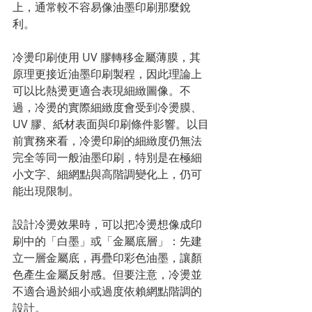
上，通常較不容易像油墨印刷那麼銳
利。
冷燙印刷使用 UV 膠轉移金屬薄膜，其
原理更接近油墨印刷製程，因此理論上
可以比熱燙更適合表現細緻圖像。不
過，冷燙的實際細緻度會受到冷燙膜、
UV 膠、紙材表面與印刷條件影響。以目
前實務來看，冷燙印刷的細緻度仍無法
完全等同一般油墨印刷，特別是在極細
小文字、細網點與高階調變化上，仍可
能出現限制。
設計冷燙效果時，可以把冷燙想像成印
刷中的「白墨」或「金屬底層」：先建
立一層金屬底，再疊印彩色油墨，讓顏
色產生金屬反射感。但要注意，冷燙並
不適合過於細小或過度依賴網點階調的
設計。