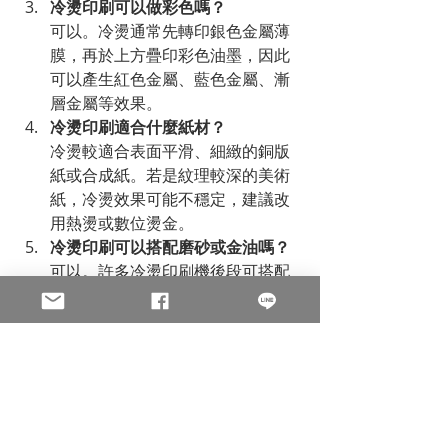
冷燙印刷可以做彩色嗎？
可以。冷燙通常先轉印銀色金屬薄
膜，再於上方疊印彩色油墨，因此
可以產生紅色金屬、藍色金屬、漸
層金屬等效果。
冷燙印刷適合什麼紙材？
冷燙較適合表面平滑、細緻的銅版
紙或合成紙。若是紋理較深的美術
紙，冷燙效果可能不穩定，建議改
用熱燙或數位燙金。
冷燙印刷可以搭配磨砂或金油嗎？
可以。許多冷燙印刷機後段可搭配
磨砂與金油加工，讓局部區域呈現
霧面、亮面或砂金質感，增加印刷
品的視覺層次。
數位燙金
特殊印刷
冷燙
印刷知識
冷燙印刷
金油
磨砂
熱燙
聊聊印刷