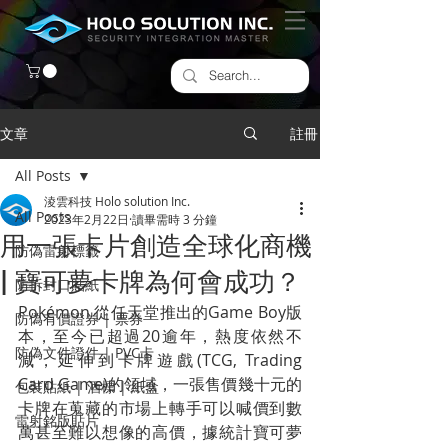
文章
註冊
All Posts
淩雲科技 Holo solution Inc.
All Posts
2023年2月22日
讀畢需時 3 分鐘
用一張卡片創造全球化商機
防偽雷射標籤
| 寶可夢卡牌為何會成功？
​防拆封口貼紙
Pokémon 從任天堂推出的Game Boy版
防偽有價證券 | 票券
本，至今已超過20逾年，熱度依然不
防偽文件證件 | PVC卡
減，延伸到卡牌遊戲(TCG, Trading 
Card Game)的領域，一張售價幾十元的
包裝貼紙 | 酒標 | 紙盒
卡牌在蒐藏的市場上轉手可以喊價到數
雷射銘版貼片
萬甚至難以想像的高價，據統計寶可夢