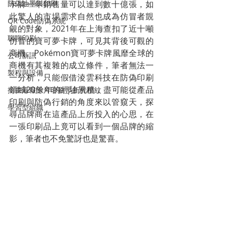
防偽油墨與印刷
卡牌一年銷售量可以達到數十億張，如
此驚人的市場需求自然也成為仿冒者覬
QR Code防偽系統
覦的對象，2021年在上海查扣了近十噸
聊聊印刷
仿冒的寶可夢卡牌，可見其背後可觀的
商機。Pokémon寶可夢卡牌風靡全球的
公司新訊
商機有其複雜的成立條件，筆者無法一
製程與設備
一分析，只能假借淩雲科技在防偽印刷
領域20餘年的經驗累積，盡可能從產品
插畫海報卡片印刷 | 折光壓紋
印刷與防偽行銷的角度來以管窺天，探
學習型組織
尋品牌商在這產品上所投入的心思，在
一張印刷品上竟可以看到一個品牌的縮
影，筆者也不免驚訝也是驚喜。