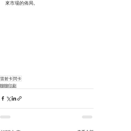
來市場的佈局。
雷射卡
閃卡
聊聊印刷