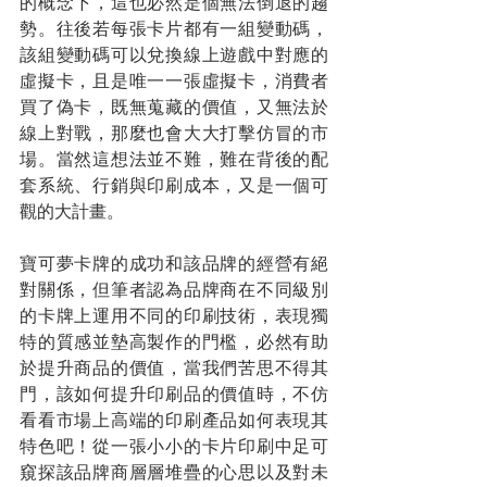
的概念下，這也必然是個無法倒退的趨
勢。往後若每張卡片都有一組變動碼，
該組變動碼可以兌換線上遊戲中對應的
虛擬卡，且是唯一一張虛擬卡，消費者
買了偽卡，既無蒐藏的價值，又無法於
線上對戰，那麼也會大大打擊仿冒的市
場。當然這想法並不難，難在背後的配
套系統、行銷與印刷成本，又是一個可
觀的大計畫。
寶可夢卡牌的成功和該品牌的經營有絕
對關係，但筆者認為品牌商在不同級別
的卡牌上運用不同的印刷技術，表現獨
特的質感並墊高製作的門檻，必然有助
於提升商品的價值，當我們苦思不得其
門，該如何提升印刷品的價值時，不仿
看看市場上高端的印刷產品如何表現其
特色吧！從一張小小的卡片印刷中足可
窺探該品牌商層層堆疊的心思以及對未