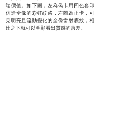
端價值。如下圖，左為偽卡用四色套印
仿造全像的彩虹紋路，左圖為正卡，可
見明亮且流動變化的全像雷射底紋，相
比之下就可以明顯看出質感的落差。