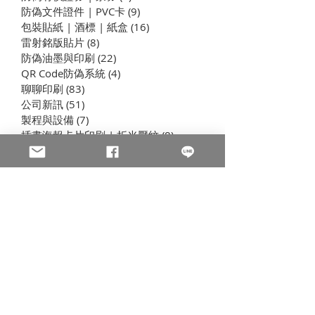
防偽文件證件 | PVC卡
(9)
9 篇文章
包裝貼紙 | 酒標 | 紙盒
(16)
16 篇文章
三麗鷗 Sanrio Hello Kitty
迪士尼Disney 
雷射銘版貼片
(8)
8 篇文章
防偽標籤辨識3步驟1提報
| 防偽標籤辨識
防偽油墨與印刷
(22)
22 篇文章
QR Code防偽系統
(4)
4 篇文章
聊聊印刷
(83)
83 篇文章
公司新訊
(51)
51 篇文章
製程與設備
(7)
7 篇文章
插畫海報卡片印刷 | 折光壓紋
(8)
8 篇文章
學習型組織
(44)
44 篇文章
聯絡我們
淩雲提供標籤貼紙與包裝彩盒印刷，以及一切有關防偽相
關的印刷
公司
Email