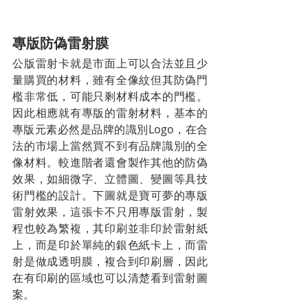
專版防偽雷射膜
公版雷射卡就是市面上可以合法並且少
量購買的材料，雖有全像紋但其防偽門
檻非常低，可能只剩材料成本的門檻。
因此相應就有專版的雷射材料，基本的
專版元素必然是品牌的識別Logo，在合
法的市場上當然買不到有品牌識別的全
像材料。較進階者還會製作其他的防偽
效果，如細微字、立體圖、變圖等具技
術門檻的設計。下圖就是寶可夢的專版
雷射效果，這張卡不只用專版雷射，製
程也較為繁複，其印刷並非印於雷射紙
上，而是印於單純的銀色紙卡上，而雷
射是做成透明膜，複合到印刷層，因此
在有印刷的區域也可以清楚看到雷射圖
案。