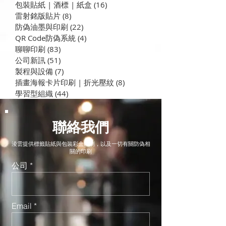
包裝貼紙 | 酒標 | 紙盒
(16)
16 篇文章
雷射銘版貼片
(8)
8 篇文章
防偽油墨與印刷
(22)
22 篇文章
QR Code防偽系統
(4)
4 篇文章
聊聊印刷
(83)
83 篇文章
公司新訊
(51)
51 篇文章
製程與設備
(7)
7 篇文章
插畫海報卡片印刷 | 折光壓紋
(8)
8 篇文章
學習型組織
(44)
44 篇文章
聯絡我們
淩雲提供標籤貼紙與包裝彩盒印刷，以及一切有關防偽相
關的印刷
公司
Email