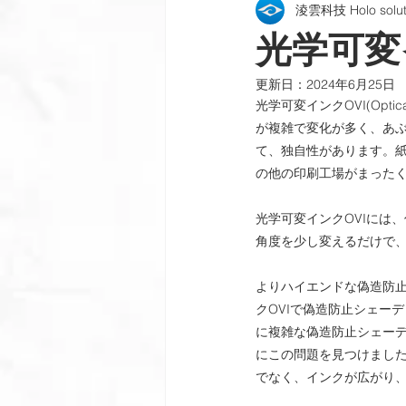
淩雲科技 Holo soluti
機密文書偽造防止
偽造防止パ
光学可変インク
更新日：
2024年6月25日
偽造防止インクと印刷
製品検
光学可変インクOVI(Opt
が複雑で変化が多く、あ
て、独自性があります。
会社のニュース
プロセスと機
の他の印刷工場がまった
光学可変インクOVIには
角度を少し変えるだけで
よりハイエンドな偽造防
クOVIで偽造防止シェー
に複雑な偽造防止シェー
にこの問題を見つけまし
でなく、インクが広がり