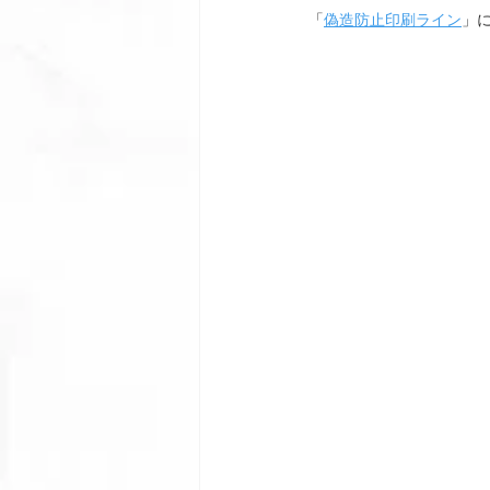
「
偽造防止印刷ライン
」