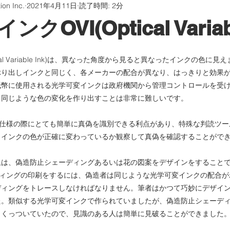
on Inc.
2021年4月11日
読了時間: 2分
ッケージング
銘板ステッカー
エンボス加工金箔
OVI(Optical Variabl
証プラットホーム
印刷の知識について話す
ical Variable Ink)は、異なった角度から見ると異なったインクの色に
ぶり出しインクと同じく、各メーカーの配合が異なり、はっきりと効果
紙幣に使用される光学可変インクは政府機関から管理コントロールを受
器
Learning Organization
く同じような色の変化を作り出すことは非常に難しいです。
、仕様の際にとても簡単に真偽を識別できる利点があり、特殊な判読ツ
、インクの色が正確に変わっているか観察して真偽を確認することがで
止は、偽造防止シェーディングあるいは花の図案をデザインをすること
ディングの印刷をするには、偽造者は同じような光学可変インクの配合
ディングをトレースしなければなりません。筆者はかつて巧妙にデザイ
た。類似する光学可変インクで作られていましたが、偽造防止シェーデ
、くっついていたので、見識のある人は簡単に見破ることができました