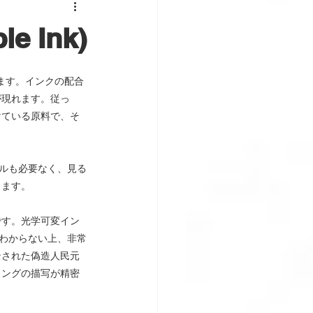
e Ink)
見えます。インクの配合
が現れます。従っ
けている原料で、そ
ールも必要なく、見る
きます。
です。光学可変イン
がわからない上、非常
ンされた偽造人民元
ィングの描写が精密
。