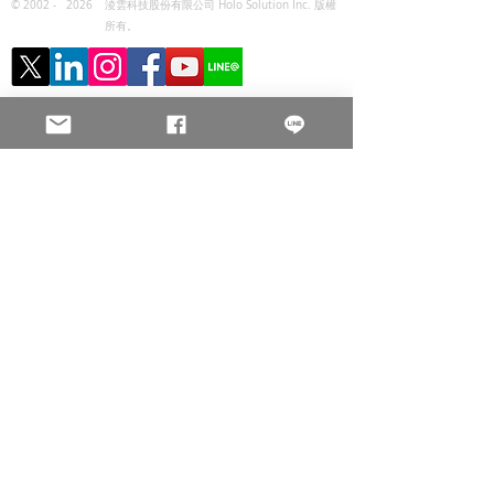
© 2002 -
2026
淩雲科技股份有限公司 Holo Solution Inc. 版權
所有。
本網站所有原創內容之著作權均屬 淩雲科技Holo Solution 所
有。圖中展示之產品樣品僅供印刷工藝參考，其原始商標與設計
著作權屬原委託客戶所有。
隱私權政策 Privacy Policy
淩雲科技
彰化總部
Tel :
+886-4-8655805
Fax :
+886-4-8661833
Sales@holos.com.tw
516彰化縣埔鹽鄉彰水路二段149巷200號