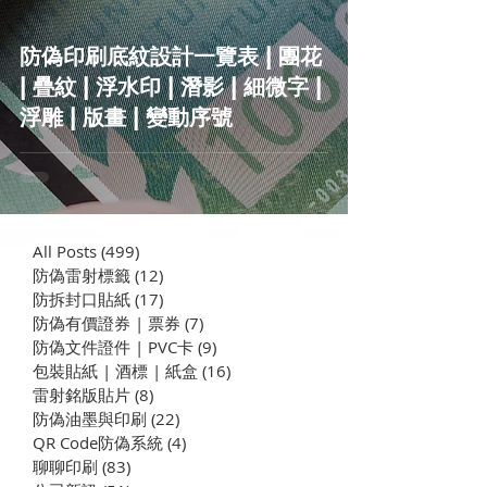
防偽印刷底紋設計一覽表 | 團花
| 疊紋 | 浮水印 | 潛影 | 細微字 |
浮雕 | 版畫 | 變動序號
All Posts
(499)
499 篇文章
防偽雷射標籤
(12)
12 篇文章
​防拆封口貼紙
(17)
17 篇文章
防偽有價證券 | 票券
(7)
7 篇文章
防偽文件證件 | PVC卡
(9)
9 篇文章
包裝貼紙 | 酒標 | 紙盒
(16)
16 篇文章
雷射銘版貼片
(8)
8 篇文章
防偽油墨與印刷
(22)
22 篇文章
QR Code防偽系統
(4)
4 篇文章
聊聊印刷
(83)
83 篇文章