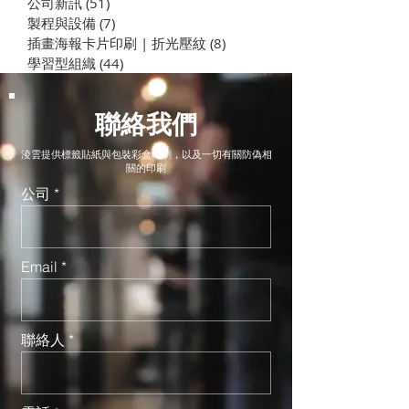
公司新訊
(51)
51 篇文章
製程與設備
(7)
7 篇文章
插畫海報卡片印刷 | 折光壓紋
(8)
8 篇文章
學習型組織
(44)
44 篇文章
聯絡我們
淩雲提供標籤貼紙與包裝彩盒印刷，以及一切有關防偽相
關的印刷
公司
Email
聯絡人