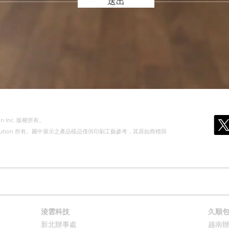
送出
n Inc. 版權所有。
olution 所有。圖中展示之產品樣品僅供印刷工藝參考，其原始商標與
我們
關於我們
產品分類
公版&防偽說明
淩雲科技
久順
新北辦事處
越南