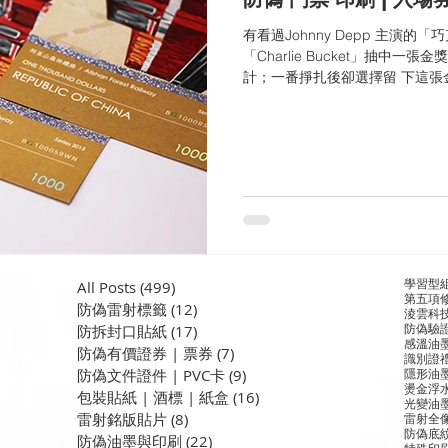
有看過Johnny Depp 主演的
「Charlie Bucket」抽中
計；一番掙扎後卻選擇留 下這張
克力工廠的「入場券」...
學習型
All Posts
(499)
499 篇文章
第五項
防偽雷射標籤
(12)
12 篇文章
淩雲科
防偽驗
​防拆封口貼紙
(17)
17 篇文章
感溫油
防偽有價證券 | 票券
(7)
7 篇文章
識別證
防偽文件證件 | PVC卡
(9)
9 篇文章
隱形油
燙金
浮
包裝貼紙 | 酒標 | 紙盒
(16)
16 篇文章
光變油
雷射銘版貼片
(8)
8 篇文章
雷射全
防偽底
防偽油墨與印刷
(22)
22 篇文章
特殊印