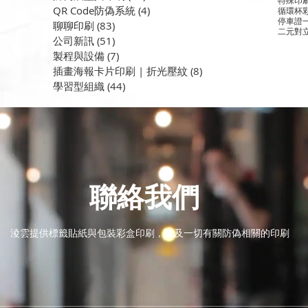
QR Code防偽系統
(4)
4 篇文章
循環杯
停車證
聊聊印刷
(83)
83 篇文章
二元對
公司新訊
(51)
51 篇文章
製程與設備
(7)
7 篇文章
插畫海報卡片印刷 | 折光壓紋
(8)
8 篇文章
學習型組織
(44)
44 篇文章
聯絡我們
淩雲提供標籤貼紙與包裝彩盒印刷，以及一切有關防偽相關的印刷