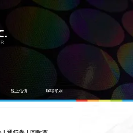
線上估價
聊聊印刷
 | 通行券 | 回數票