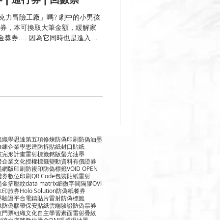
「巧克力冒險工廠」嗎? 劇中的小男孩
一張金獎券，本可換取大筆金額，緩解家
金獎券…. 因為它同時也是進入巧
組織
學思達
第五項修煉
防偽印刷
防偽油墨
修練
企業學思達
防拆貼紙
封口貼紙
技
完形計畫
雷射標籤
銘版
螢光油墨
證
企業文化
授權標籤
變動資料
有價證券
墨
網版印刷
防複印
防偽標籤
VOID OPEN
禮券
數位印刷
QR Code
包裝貼紙
雷射
墨
金箔壓紋
data matrix
細微字
間隔膠
OVI
水印
旅券
Holo Solution
防偽紙
餐券
墨
驗證平台
電鑄貼片
雷射防偽標籤
像
防偽膠帶
保安貼紙
雲端驗證
防偽票券
紋
門票
組織文化
自主學習
素面雷射
疊紋
刷
流水序號
數位燙金
DM碼
感濕油墨