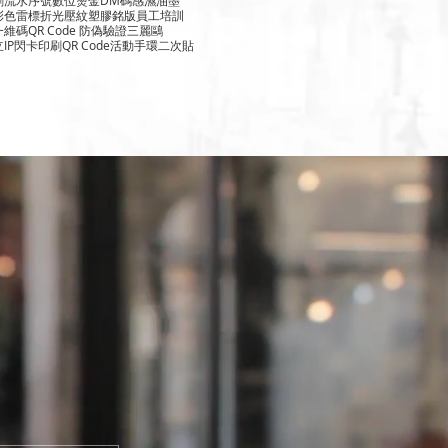
彩色雷標
折光壓紋
塑膠銘版
員工培訓
一維碼
QR Code 防偽驗證
三麗鷗
立
IP閃卡印刷
QR Code活動手環
二次貼