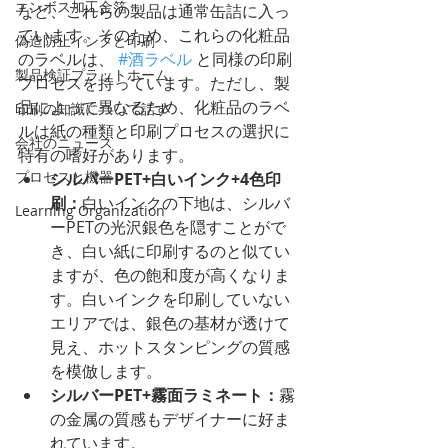
エンボス加工金箔
など、これらの製品は通常缶詰に入っ
ています。そのため、これらの化粧品
偽造防止インクと印刷
のラベルは、 
#酒ラベル
 と同様の印刷
製品検証プラットホーム
プロセスを持っています。ただし、製
品によって異なるため、化粧品のラベ
印刷の知識について話す
ルは紙の種類と印刷プロセスの選択に
会社のニュース
特有の嗜好があります。
プロセスと機器
シルバーPET+白いインク+4色印
刷：
白いインクの下地は、シルバ
Learning Organization
ーPETの光沢銀色を隠すことがで
き、白い紙に印刷するのと似てい
ますが、色の飽和度が高くなりま
す。白いインクを印刷していない
エリアでは、銀色の基材が透けて
見え、ホットスタンピングの質感
を模倣します。
シルバーPET+霧面ラミネート：
霧
の金属の質感もデザイナーに好ま
れています。