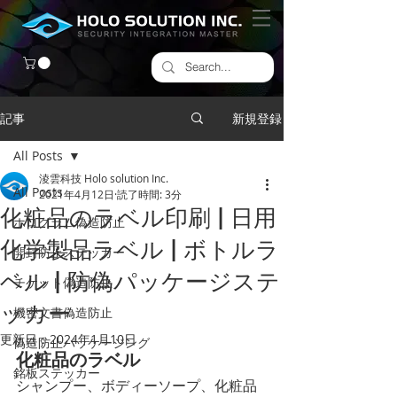
記事
新規登録
All Posts
淩雲科技 Holo solution Inc.
All Posts
2021年4月12日
読了時間: 3分
化粧品のラベル印刷 | 日用
ホログラム偽造防止
化学製品ラベル | ボトルラ
開封防止ステッカー
ベル | 防偽パッケージステ
チケット偽造防止
ッカー
機密文書偽造防止
更新日：
2024年1月10日
偽造防止パッケージング
化粧品のラベル
銘板ステッカー
シャンプー、ボディーソープ、化粧品