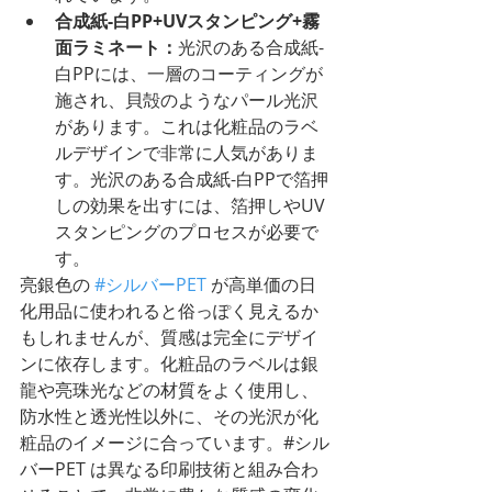
合成紙-白PP+UVスタンピング+霧
面ラミネート：
光沢のある合成紙-
白PPには、一層のコーティングが
施され、貝殻のようなパール光沢
があります。これは化粧品のラベ
ルデザインで非常に人気がありま
す。光沢のある合成紙-白PPで箔押
しの効果を出すには、箔押しやUV
スタンピングのプロセスが必要で
す。
亮銀色の 
#シルバーPET
 が高単価の日
化用品に使われると俗っぽく見えるか
もしれませんが、質感は完全にデザイ
ンに依存します。化粧品のラベルは銀
龍や亮珠光などの材質をよく使用し、
防水性と透光性以外に、その光沢が化
粧品のイメージに合っています。#シル
バーPET は異なる印刷技術と組み合わ