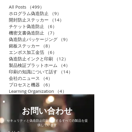
All Posts
（499）
499件の記事
ホログラム偽造防止
（9）
9件の記事
開封防止ステッカー
（14）
14件の記事
チケット偽造防止
（6）
6件の記事
機密文書偽造防止
（7）
7件の記事
偽造防止パッケージング
（9）
9件の記事
金箔エンボス加工封印シ
ワインラベル印
銘板ステッカー
（8）
8件の記事
ール
｜用紙選び・箔
エンボス加工金箔
（6）
6件の記事
ボス・耐水ラベ
偽造防止インクと印刷
（12）
12件の記事
ルラベル用途
製品検証プラットホーム
（4）
4件の記事
印刷の知識について話す
（14）
14件の記事
会社のニュース
（4）
4件の記事
プロセスと機器
（6）
6件の記事
Learning Organization
（4）
4件の記事
お問い合わせ
セキュリティと偽造防止印刷に関するすべての製品を提
供しています