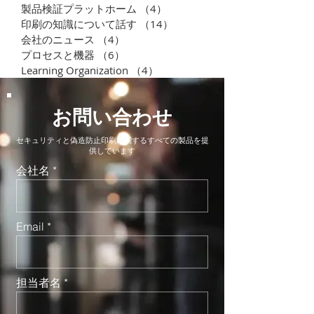
製品検証プラットホーム
（4）
4件の記事
印刷の知識について話す
（14）
14件の記事
会社のニュース
（4）
4件の記事
プロセスと機器
（6）
6件の記事
Learning Organization
（4）
4件の記事
お問い合わせ
セキュリティと偽造防止印刷に関するすべての製品を提
供しています
会社名
Email
担当者名