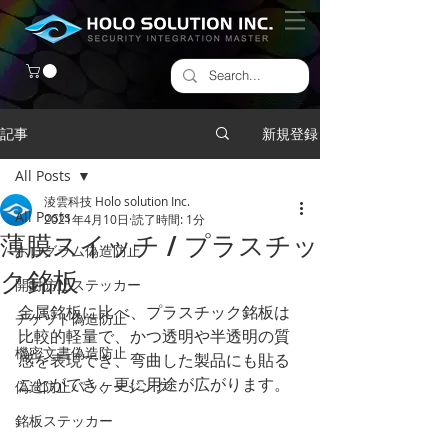
記事
新規登録
All Posts
淩雲科技 Holo solution Inc.
All Posts
2021年4月10日
読了時間: 1分
薄膜スイッチ / プラスチッ
ホログラム偽造防止
ク銘板
開封防止ステッカー
金属銘板に比べ、プラスチック銘板は
チケット偽造防止
比較的軽量で、かつ透明や半透明の質
機密文書偽造防止
感を表現でき、弯曲した製品にも貼る
ことができ、更に用途が広がります。
偽造防止パッケージング
銘板ステッカー