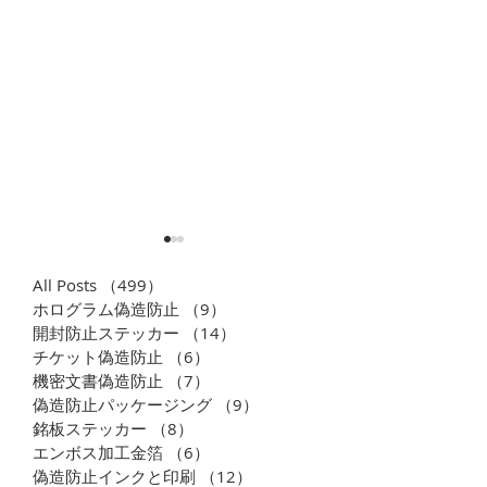
All Posts
（499）
499件の記事
ホログラム偽造防止
（9）
9件の記事
開封防止ステッカー
（14）
14件の記事
銘板 V-Cut
チケット偽造防止
（6）
6件の記事
電鋳ステッカー
機密文書偽造防止
（7）
7件の記事
偽造防止パッケージング
（9）
9件の記事
銘板ステッカー
（8）
8件の記事
エンボス加工金箔
（6）
6件の記事
偽造防止インクと印刷
（12）
12件の記事