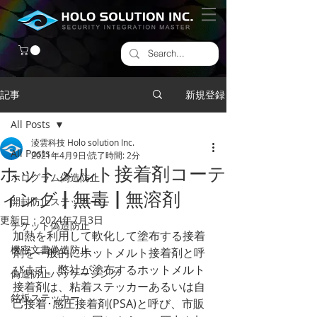
記事
新規登録
All Posts
淩雲科技 Holo solution Inc.
All Posts
2021年4月9日
読了時間: 2分
ホットメルト接着剤コーテ
ホログラム偽造防止
ィング | 無毒 | 無溶剤
開封防止ステッカー
更新日：
2024年7月3日
チケット偽造防止
加熱を利用して軟化して塗布する接着
機密文書偽造防止
剤を一般的にホットメルト接着剤と呼
びます。弊社が塗布するホットメルト
偽造防止パッケージング
接着剤は、粘着ステッカーあるいは自
銘板ステッカー
己接着･感圧接着剤(PSA)と呼び、市販