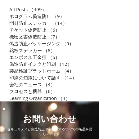
All Posts
（499）
499件の記事
ホログラム偽造防止
（9）
9件の記事
開封防止ステッカー
（14）
14件の記事
チケット偽造防止
（6）
6件の記事
機密文書偽造防止
（7）
7件の記事
偽造防止パッケージング
（9）
9件の記事
溶剤系接着剤コーティン
ホログラム箔押し
銘板ステッカー
（8）
8件の記事
グ | アクリル接着剤 | 箔押
箔押し
エンボス加工金箔
（6）
6件の記事
し接着剤 | 保存フィルム
偽造防止インクと印刷
（12）
12件の記事
接着剤
製品検証プラットホーム
（4）
4件の記事
印刷の知識について話す
（14）
14件の記事
会社のニュース
（4）
4件の記事
プロセスと機器
（6）
6件の記事
Learning Organization
（4）
4件の記事
お問い合わせ
セキュリティと偽造防止印刷に関するすべての製品を提
供しています