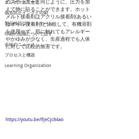
のステッカーと同じように、圧力を加
エンボス加工金箔
えて物に貼ることができます。ホット
偽造防止インクと印刷
メルト接着剤はアクリル接着剤(あるい
製品検証プラットホーム
はオイル接着剤)と比較して、有機溶剤
を使用せず、肌に触れてもアレルギー
印刷の知識について話す
やかゆみが少なく、生産過程でも人体
会社のニュース
に対して比較的無害です。
プロセスと機器
Learning Organization
https://youtu.be/lfjeCjc84ao