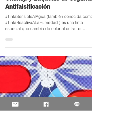
淩雲科技 Holo solution Inc.
Aplicaciones de Tinta Sensible al
Agua | Cambio de Color Activado
por Agua, Papel de Fortuna
Omikuji y Etiquetas de Seguridad
Antifalsificación
#TintaSensibleAlAgua (también conocida como
#TintaReactivaALaHumedad ) es una tinta
especial que cambia de color al entrar en
contacto...