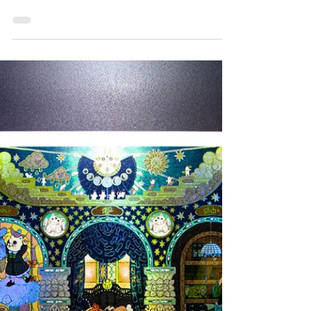
activo: Cómo el Proyecto Gestalt
construye una organización
abierta al aprendizaje en Holo
Solution Inc.
Descubra cómo Holo Solution Inc. construye una
organización abierta al aprendizaje con el
Proyecto Gestalt, un experimento de aprendizaje
activo que fomenta la libertad creativa del
equipo.