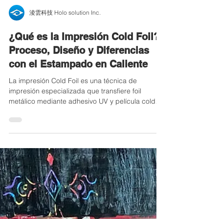
淩雲科技 Holo solution Inc.
¿Qué es la Impresión Cold Foil?
Proceso, Diseño y Diferencias
con el Estampado en Caliente
La impresión Cold Foil es una técnica de
impresión especializada que transfiere foil
metálico mediante adhesivo UV y película cold
foil. Permite crear efectos metálicos de color,
degradados metálicos, barniz mate localizado y
barniz brillante. En este artículo explicamos su
proceso, consejos de diseño, limitaciones de
materiales y diferencias con el estampado en
caliente.