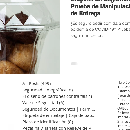
Prueba de Manipulacio
de Entrega
¿Es seguro pedir comida a domic
epidemia de COVID-19? Prueba 
seguridad de los...
Holo So
All Posts
(499)
499 entradas
Impresi
Seguridad Holográfica
(8)
8 entradas
Estampa
Placa d
El diseño de patrones contra falsif
(13)
13 entradas
Etiqueta
Vale de Seguridad
(6)
6 entradas
Tinta t
Seguridad de Documentos | Permiso
(7)
7 entradas
OVI
Lear
Relieve
Etiqueta de embalaje | Caja de pape
(10)
10 entradas
Impresi
Placa de Identificación
(8)
8 entradas
Sharest
Impresi
Pegatina y Tarjeta con Relieve de R
(6)
6 entradas
Etiqueta