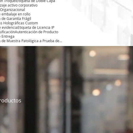
on Troquel
Etiqueta de Doble Capa
zaje activo corporativo
 Organizacional
e embalaje en rollo
a de Garantía Frágil
as Holográficas Custom
e evidencia
Etiqueta de Licencia IP
sificación
Autenticación de Producto
e Entrega
Etiqueta de Muestra Patológica a Prueba de Manipulaciones
productos