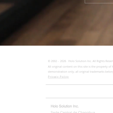
© 2002 -
2026
Holo Solution Inc. All Rights Reser
All original content on this site is the property 
demonstration only; all original trademarks belon
Privacy Policy
Página de inicio
ESG
Contácten
Holo Solution Inc.
Sede Central de Changhua