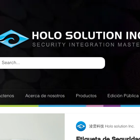
áctenos
Acerca de nosotros
Productos
Edición Pública
淩雲科技 Holo solution Inc.
Etiqueta de Segurida