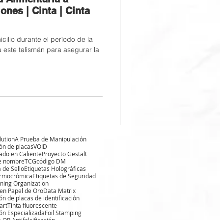
nes | Cinta | Cinta
ilio durante el período de la
este talismán para asegurar la
lution
A Prueba de Manipulación
ón de placas
VOID
do en Caliente
Proyecto Gestalt
e nombre
TCG
código DM
 de Sello
Etiquetas Holográficas
ermocrómica
Etiquetas de Seguridad
ning Organization
 en Papel de Oro
Data Matrix
ón de placas de identificación
art
Tinta fluorescente
ón Especializada
Foil Stamping
 QR Antifalsificación