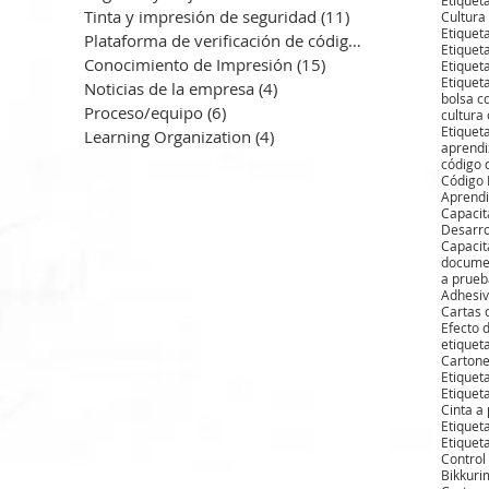
Tinta y impresión de seguridad
(11)
11 entradas
Cultura
Etiquet
Plataforma de verificación de códig
(3)
3 entradas
Etiquet
Conocimiento de Impresión
(15)
15 entradas
Etiquet
Etiquet
Noticias de la empresa
(4)
4 entradas
bolsa c
Proceso/equipo
(6)
6 entradas
cultura
Etiquet
Learning Organization
(4)
4 entradas
aprend
código 
Código 
Aprendi
Capacit
Desarro
Capacit
documen
a prueb
Adhesiv
Cartas 
Efecto 
etiqueta
Carton
Etiquet
Etiquet
Cinta a
Etiquet
Etiquet
Control
Bikkur