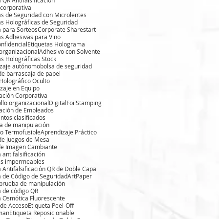
 corporativa
as de Seguridad con Microlentes
as Holográficas de Seguridad
a para Sorteos
Corporate Sharestart
as Adhesivas para Vino
onfidencial
Etiquetas Holograma
 organizacional
Adhesivo con Solvente
as Holográficas Stock
izaje autónomo
bolsa de seguridad
de barras
caja de papel
Holográfico Oculto
zaje en Equipo
ación Corporativa
llo organizacional
DigitalFoilStamping
ación de Empleados
tos clasificados
a de manipulación
o Termofusible
Aprendizaje Práctico
de Juegos de Mesa
de Imagen Cambiante
 antifalsificación
es impermeables
a Antifalsificación QR de Doble Capa
a de Código de Seguridad
ArtPaper
 prueba de manipulación
a de código QR
a Osmótica Fluorescente
 de Acceso
Etiqueta Peel-Off
iman
Etiqueta Reposicionable