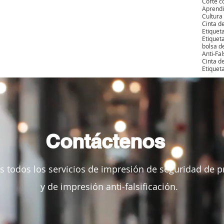
Corte c
Aprendi
Cultura
Cinta d
Etiquet
Etiquet
bolsa d
Anti-Fal
Cinta d
Contáctenos
 todos los servicios de impresión de seguridad de 
y de impresión anti-falsificación.