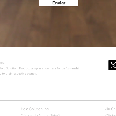
Enviar
ved.
of Holo Solution. Product samples shown are for craftsmanship
g to their respective owners.
os
Acerca de nosotros
Productos
Edición Pública
Cotizaci
Holo Solution Inc.
Jiu S
Oficina de Nuevo Taipéi
Oficin