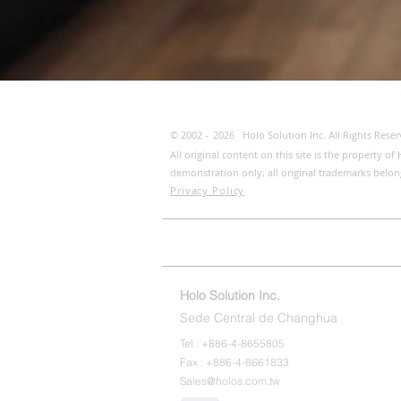
© 2002 -
2026
Holo Solution Inc. All Rights Reser
All original content on this site is the property 
demonstration only; all original trademarks belon
Privacy Policy
Página de inicio
ESG
Contácten
Holo Solution Inc.
Sede Central de Changhua
Tel : +886-4-8655805
Fax : +886-4-8661833
Sales@holos.com.tw