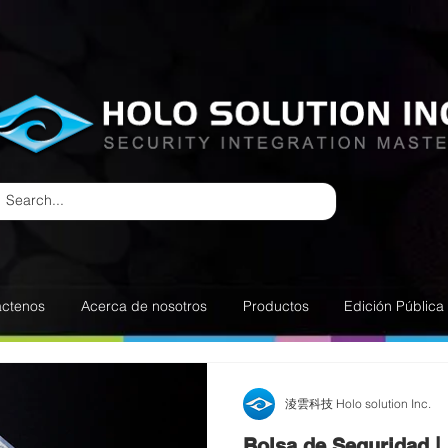
áctenos
Acerca de nosotros
Productos
Edición Pública
淩雲科技 Holo solution Inc.
Bolsa de Seguridad |