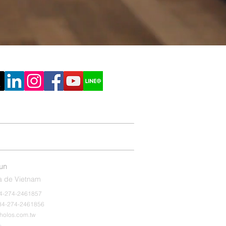
ón Online
Conocimiento de Impresión
hun
a de Vietnam
+84-274-2461857
+84-274-2461856
holos.com.tw