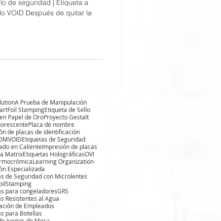
lo de seguridad | Etiqueta a
lo VOID Después de quitar la
lution
A Prueba de Manipulación
art
Foil Stamping
Etiqueta de Sello
 en Papel de Oro
Proyecto Gestalt
luorescente
Placa de nombre
ón de placas de identificación
 DM
VOID
Etiquetas de Seguridad
do en Caliente
Impresión de placas
a Matrix
Etiquetas Holográficas
OVI
ermocrómica
Learning Organization
ón Especializada
as de Seguridad con Microlentes
FoilStamping
as para congeladores
GRS
as Resistentes al Agua
ación de Empleados
as para Botellas
de Juegos de Mesa