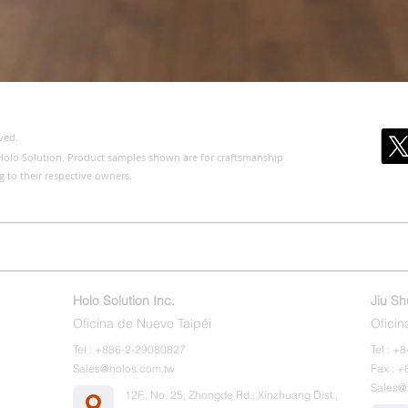
ved.
of Holo Solution. Product samples shown are for craftsmanship
g to their respective owners.
os
Acerca de nosotros
Productos
Edición Pública
Cotizaci
Holo Solution Inc.
Jiu S
Oficina de Nuevo Taipéi
Oficin
Tel : +886-2-29080827
Tel : 
Sales@holos.com.tw
Fax : 
Sales@
12F., No. 25, Zhongde Rd., Xinzhuang Dist.,