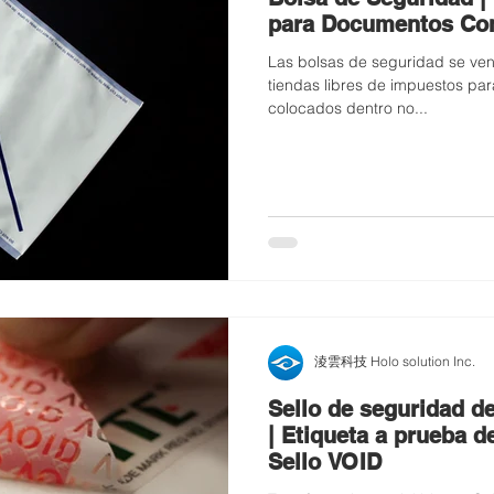
para Documentos Con
Las bolsas de seguridad se ve
tiendas libres de impuestos par
colocados dentro no...
淩雲科技 Holo solution Inc.
Sello de seguridad de
| Etiqueta a prueba d
Sello VOID