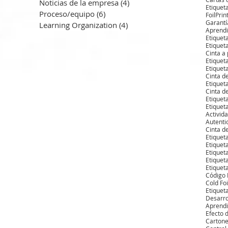
Noticias de la empresa
(4)
4 entradas
Proceso/equipo
(6)
6 entradas
FoilPrin
Garantí
Learning Organization
(4)
4 entradas
Aprendi
Etiquet
Etiquet
Cinta a
Etiquet
Etiquet
Cinta d
Etiqueta
Cinta d
Etiquet
Etiquet
Activid
Autenti
Cinta d
Etiquet
Etiquet
Etiqueta
Etiquet
Código 
Cold Foi
Etiquet
Desarro
Aprendi
Efecto 
Carton