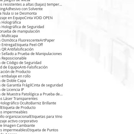
Etiquetas resistentes a altas (bajas) temperaturas
ting
Adhesivo con Solvente
a Nula si se Desmonta
zaje en Equipo
Cinta VOID OPEN
a Holográfica
a Holográfica de Seguridad
 prueba de manipulación
a Multicapa
a Osmótica Fluorescente
ArtPaper
e Entrega
Etiqueta Peel-Off
 QR Antifalsificación
e Sellado a Prueba de Manipulaciones
a Reposicionable
a de Código de Seguridad
ad de Equipo
Anti-Falsificación
cación de Producto
e embalaje en rollo
a de Doble Capa
a de Garantía Frágil
Cinta de seguridad
 de Licencia IP
Etiqueta de Muestra Patológica a Prueba de Manipulaciones
as Láser Transparentes
Holográfico Oculto
Barniz Brillante
l
Etiqueta de Producto
as impermeables
llo organizacional
Etiquetas para Vino
zaje activo corporativo
de Imagen Cambiante
es impermeables
Etiqueta de Puntos