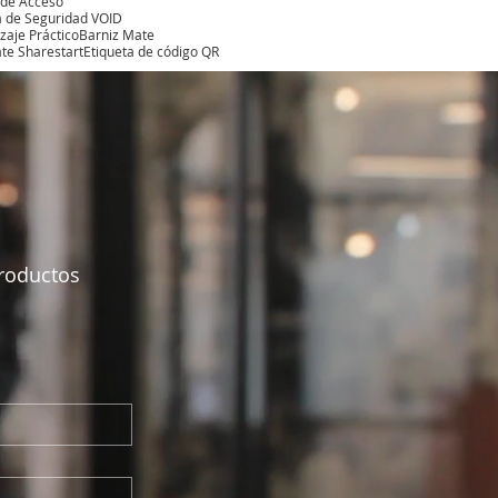
 de Acceso
a de Seguridad VOID
zaje Práctico
Barniz Mate
te Sharestart
Etiqueta de código QR
productos