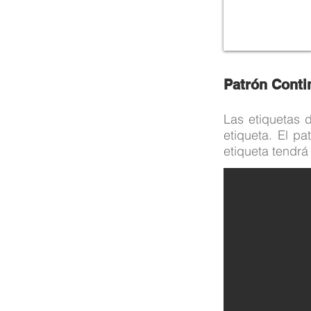
Patrón Conti
Las etiquetas 
etiqueta. El pa
etiqueta tendrá 