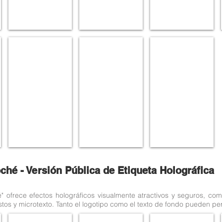
Parking 1
Parking 2
Parking 2
Dimensional
Dimensional
Dimensional
customization
customization
customization
Available
Silver
Transparent
in
sticker
Laminating
two
film
styles:
Silver
and
Transparent
Laminating
Film.
ché - Versión Pública de Etiqueta Holográfica
é" ofrece efectos holográficos visualmente atractivos y seguros, co
os y microtexto. Tanto el logotipo como el texto de fondo pueden per
GP02
GP03
GP04