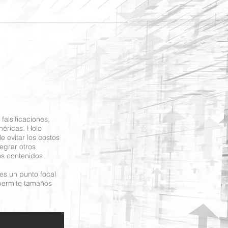
falsificaciones,
éricas. Holo
 evitar los costos
egrar otros
os contenidos
 es un punto focal
 permite tamaños