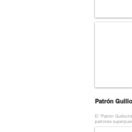
Diamond Square
Dimensional
customization
Silver
sticker
Patrón Guillo
El "Patrón Guilloch
patrones superpuest
GP01