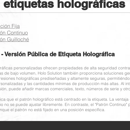
etiquetas holográficas
ción Fija
rón Continuo
rón Guilloché
 - Versión Pública de Etiqueta Holográfica
ráficas personalizadas ofrecen propiedades de alta seguridad contra 
 de bajo volumen, Holo Solution también proporciona soluciones gen
resiones holográficas prediseñadas y altamente seguras, permitiéndole
sonalizadas y las cantidades mínimas de producción más altas. Al int
ión, puede añadir marcas comerciales, texto, números de serie y otr
ifica que el patrón holográfico está centrado en la etiqueta. La ventaja
ño no se puede ajustar libremente. En contraste, el "Patrón Continuo"
nque el patrón no está fijado en una posición específica.