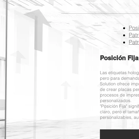
Posi
Pat
Pat
Posición Fija
Las etiquetas holog
pero para demandas
Solution ofrece imp
de crear placas per
procesos de impres
personalizados.
"Posición Fija" sign
claro, pero el tama
personalizables, au