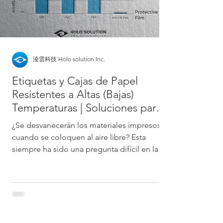
淩雲科技 Holo solution Inc.
Etiquetas y Cajas de Papel
Resistentes a Altas (Bajas)
Temperaturas | Soluciones para
la decoloración de pegatina
¿Se desvanecerán los materiales impresos
cuando se coloquen al aire libre? Esta
siempre ha sido una pregunta difícil en la
industria de...