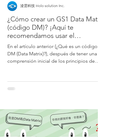
淩雲科技 Holo solution Inc.
¿Cómo crear un GS1 Data Matrix
(código DM)? ¡Aquí te
recomendamos usar el
generador en línea gratuito!
En el artículo anterior (¿Qué es un código
DM (Data Matrix)?), después de tener una
comprensión inicial de los principios de
codificación...