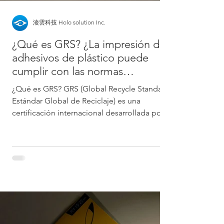
淩雲科技 Holo solution Inc.
¿Qué es GRS? ¿La impresión de
adhesivos de plástico puede
cumplir con las normas
internacionales de sostenibilidad
¿Qué es GRS? GRS (Global Recycle Standard,
ambiental?
Estándar Global de Reciclaje) es una
certificación internacional desarrollada por
la...