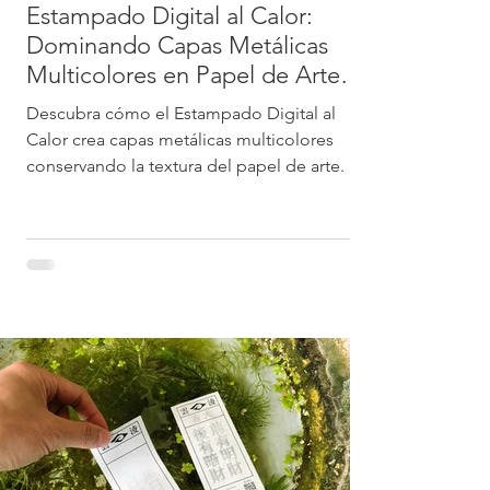
Estampado Digital al Calor:
Dominando Capas Metálicas
Multicolores en Papel de Arte
Texturizado | Holo Solution
Descubra cómo el Estampado Digital al
Calor crea capas metálicas multicolores
conservando la textura del papel de arte. Sin
clichés (plates), ideal para pósters de alta
gama, tarjetas y coleccionables IP de Holo
Solution.