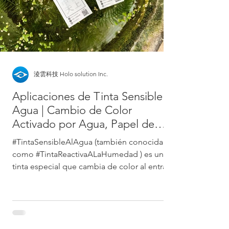
淩雲科技 Holo solution Inc.
Aplicaciones de Tinta Sensible al
Agua | Cambio de Color
Activado por Agua, Papel de
Fortuna Omikuji y Etiquetas de
#TintaSensibleAlAgua (también conocida
Seguridad Antifalsificación
como #TintaReactivaALaHumedad ) es una
tinta especial que cambia de color al entrar
en contacto...