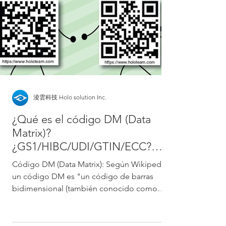
淩雲科技 Holo solution Inc.
¿Qué es el código DM (Data
Matrix)?
¿GS1/HIBC/UDI/GTIN/ECC?
¡Descúbrelo en un artículo!
Código DM (Data Matrix): Según Wikipedia,
un código DM es "un código de barras
bidimensional (también conocido como
matriz) que consiste...