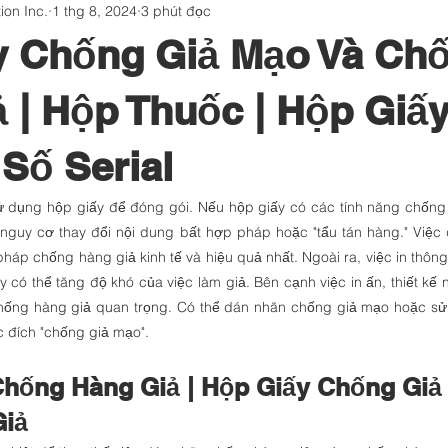
on Inc.
1 thg 8, 2024
3 phút đọc
 giả
Bảng ghi tên
Dập nổi vàng lá
y Chống Giả Mạo Và Ch
n kiểm nghiệm chống gi
Kiến thức in ấn
 | Hộp Thuốc | Hộp Giấ
Số Serial
iết bị
Learning Organization
 dụng hộp giấy để đóng gói. Nếu hộp giấy có các tính năng chống 
nguy cơ thay đổi nội dung bất hợp pháp hoặc "tẩu tán hàng." Việc
háp chống hàng giả kinh tế và hiệu quả nhất. Ngoài ra, việc in thông
 có thể tăng độ khó của việc làm giả. Bên cạnh việc in ấn, thiết kế 
hống hàng giả quan trọng. Có thể dán nhãn chống giả mạo hoặc sử 
 đích "chống giả mạo".
Chống Hàng Giả | Hộp Giấy Chống Giả
Giả