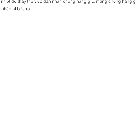
nhiệt để thay thế việc dán nhãn chống hàng giả, màng chống hàng g
 nhãn bị bóc ra.