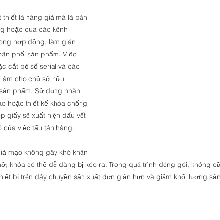
 thiết là hàng giả mà là bán 
ng hoặc qua các kênh 
ong hợp đồng, làm gián 
 phân phối sản phẩm. Việc 
c cắt bỏ số serial và các 
 làm cho chủ sở hữu 
i sản phẩm. Sử dụng nhãn 
o hoặc thiết kế khóa chống 
 giấy sẽ xuất hiện dấu vết 
 của việc tẩu tán hàng.
giả mạo không gây khó khăn 
mở; khóa có thể dễ dàng bị kéo ra. Trong quá trình đóng gói, không c
hiết bị trên dây chuyền sản xuất đơn giản hơn và giảm khối lượng sản 