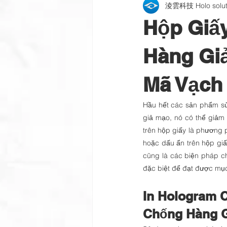
淩雲科技 Holo soluti
Bảo mật tài liệu
Bao bì chống
Hộp Giấ
Mực in và chống hàng giả
Sà
Hàng Giả
Mã Vạch 
tin tức công ty
Quy trình và th
Hầu hết các sản phẩm sử
giả mạo, nó có thể giảm 
trên hộp giấy là phương p
hoặc dấu ẩn trên hộp giấy
cũng là các biện pháp c
đặc biệt để đạt được mục
In Hologram 
Chống Hàng 