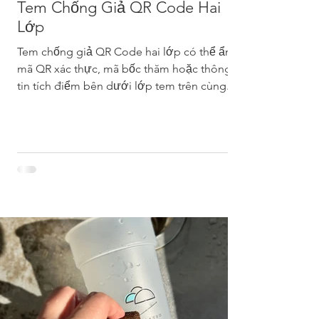
Tem Chống Giả QR Code Hai
Lớp
Tem chống giả QR Code hai lớp có thể ẩn
mã QR xác thực, mã bốc thăm hoặc thông
tin tích điểm bên dưới lớp tem trên cùng.
Người tiêu dùng bóc mở tem để quét QR
Code, xác thực sản phẩm, tham gia bốc
thăm trực tuyến, tích điểm thành viên hoặc
đăng ký bảo hành. Holo Solution cung cấp
tem peel-off, tem chống bóc mở, tem keo
tái dán in mặt sau và giải pháp tem đa lớp.