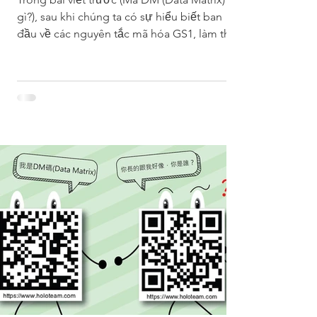
phí!
gì?), sau khi chúng ta có sự hiểu biết ban
đầu về các nguyên tắc mã hóa GS1, làm thế
nào để...