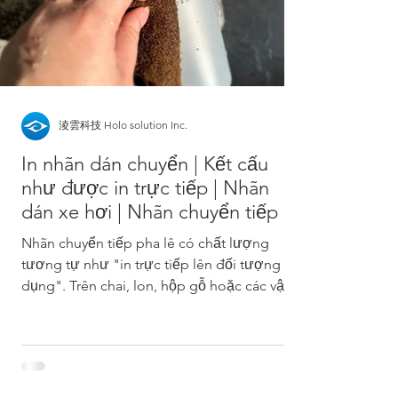
淩雲科技 Holo solution Inc.
In nhãn dán chuyển | Kết cấu
như được in trực tiếp | Nhãn
dán xe hơi | Nhãn chuyển tiếp ép
khô
Nhãn chuyển tiếp pha lê có chất lượng
tương tự như "in trực tiếp lên đối tượng áp
dụng". Trên chai, lon, hộp gỗ hoặc các vật
liệu có bề...