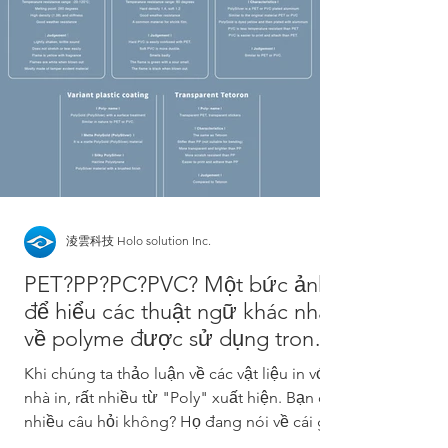
淩雲科技 Holo solution Inc.
PET?PP?PC?PVC? Một bức ảnh
để hiểu các thuật ngữ khác nhau
về polyme được sử dụng trong
in ấn.
Khi chúng ta thảo luận về các vật liệu in với
nhà in, rất nhiều từ "Poly" xuất hiện. Bạn có
nhiều câu hỏi không? Họ đang nói về cái gì...