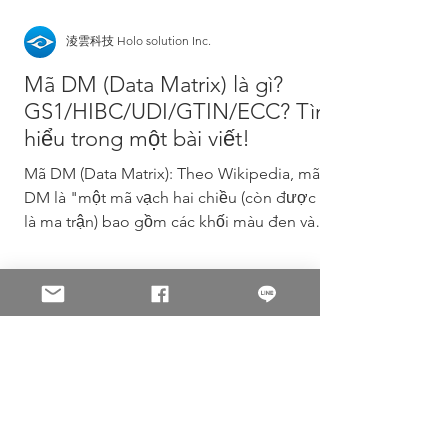
淩雲科技 Holo solution Inc.
Mã DM (Data Matrix) là gì?
GS1/HIBC/UDI/GTIN/ECC? Tìm
hiểu trong một bài viết!
Mã DM (Data Matrix): Theo Wikipedia, mã
DM là "một mã vạch hai chiều (còn được gọi
là ma trận) bao gồm các khối màu đen và
trắng (ô)...