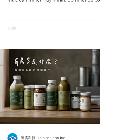
thể và...
淩雲科技 Holo solution Inc.