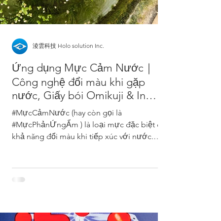
淩雲科技 Holo solution Inc.
Ứng dụng Mực Cảm Nước｜
Công nghệ đổi màu khi gặp
nước, Giấy bói Omikuji & In
chống giả
#MựcCảmNước (hay còn gọi là
#MựcPhảnỨngẨm ) là loại mực đặc biệt có
khả năng đổi màu khi tiếp xúc với nước.
Dạng phổ biến nhất có màu...