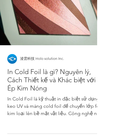
淩雲科技 Holo solution Inc.
In Cold Foil là gì? Nguyên lý,
Cách Thiết kế và Khác biệt với
Ép Kim Nóng
In Cold Foil là kỹ thuật in đặc biệt sử dụng
keo UV và màng cold foil để chuyển lớp foil
kim loại lên bề mặt vật liệu. Công nghệ này
có thể tạo hiệu ứng kim loại nhiều màu,
chuyển sắc kim loại, varnish mờ cục bộ và
varnish bóng. Bài viết giới thiệu nguyên lý in