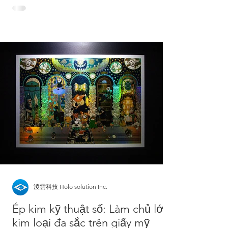
Cold Foil, cách thiết kế, giới hạn vật liệu và
sự khác biệt so với ép kim nóng.
淩雲科技 Holo solution Inc.
Ép kim kỹ thuật số: Làm chủ lớp
kim loại đa sắc trên giấy mỹ