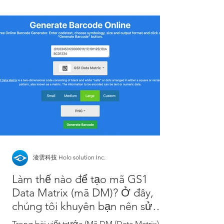
淩雲科技 Holo solution Inc.
Làm thế nào để tạo mã GS1
Data Matrix (mã DM)? Ở đây,
chúng tôi khuyên bạn nên sử
dụng trình tạo trực tuyến miễn
Trong bài viết trước (Mã DM (Data Matrix) là