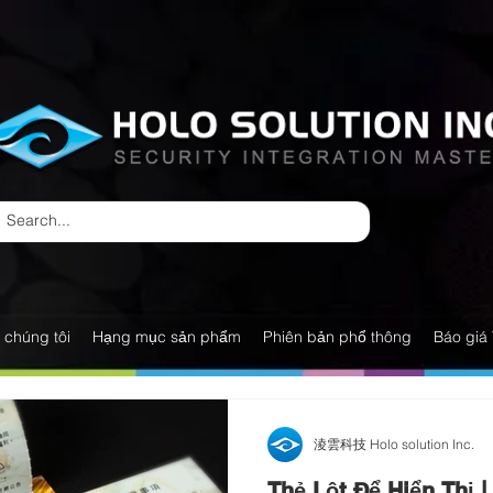
 chúng tôi
Hạng mục sản phẩm
Phiên bản phổ thông
Báo giá 
淩雲科技 Holo solution Inc.
Thẻ Lột Để Hiển Thị 