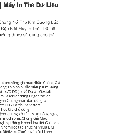
 | Máy In Thẻ Dữ Liệu
Chồng Nổi Thẻ Kim Cương Lấp
Đặc Biệt Máy In Thẻ | Dữ Liệu
thường được sử dụng cho thẻ
ấn so với các chất liệu khác.
lớp" để làm thẻ, các đặc tính
c thay đổi để đạt được các
 thể viết lên. Laser ép lớp,
được sử dụng như các yếu tố
lution
chống giả mạo
Nhãn Chống Giả
ong an ninh
In Đặc biệt
Ép Kim Nóng
trix
VOID
Dập Nổi
Dự án Gestalt
am Laser
Learning Organization
ỳnh Quang
nhãn dán đông lạnh
ate
TCG Cards
Sharestart
 học tập chủ động
ỳnh Quang Vô Hình
Mực Hồng Ngoại
ermochromic
Chống Giả Mạo
ng
Hoạt động Nhóm
Họa tiết Guilloche
p Nhóm
Học tập Thực hành
Mã DM
c Biệt
Mực Cào
Chuyển Foil Lạnh