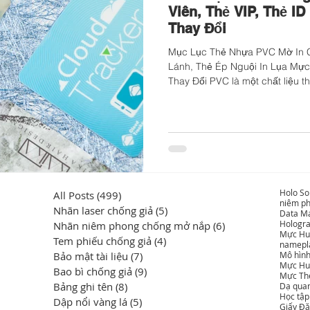
Viên, Thẻ VIP, Thẻ ID
Thay Đổi
Mục Lục Thẻ Nhựa PVC Mờ In 
Lánh, Thẻ Ép Nguội In Lụa Mực 
Thay Đổi PVC là một chất liệu 
nhựa, bền hơn và phù hợp để in 
Bằng cách sử dụng kỹ thuật "ép 
bề mặt của thẻ PVC có thể đượ
chức năng như chống xước và có
màng mờ và màng xước có thể 
thiết kế trực
Holo So
All Posts
(499)
499 bài đăng
niêm ph
Nhãn laser chống giả
(5)
5 bài đăng
Data Ma
Hologr
Nhãn niêm phong chống mở nắp
(6)
6 bài đăng
Mực Hu
Tem phiếu chống giả
(4)
4 bài đăng
namepl
Bảo mật tài liệu
(7)
7 bài đăng
Mô hình
Mực Hu
Bao bì chống giả
(9)
9 bài đăng
Mực Th
Bảng ghi tên
(8)
8 bài đăng
Dạ qua
Học tậ
Dập nổi vàng lá
(5)
5 bài đăng
Giấy Đặ