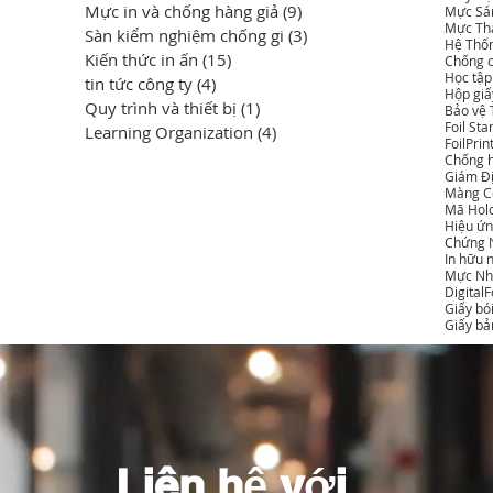
Mực in và chống hàng giả
(9)
9 bài đăng
Mực Sán
Mực Th
Sàn kiểm nghiệm chống gi
(3)
3 bài đăng
Hệ Thố
Kiến thức in ấn
(15)
15 bài đăng
Chống ch
Học tập
tin tức công ty
(4)
4 bài đăng
Hộp giấ
Quy trình và thiết bị
(1)
1 bài đăng
Bảo vệ 
Foil St
Learning Organization
(4)
4 bài đăng
FoilPrin
Chống h
Giám Đ
Màng C
Mã Hol
Hiệu ứn
Chứng 
In hữu 
Mực Nh
Digital
Giấy bó
Giấy bả
Liên hệ với