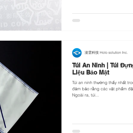
淩雲科技 Holo solution Inc.
Túi An Ninh | Túi Đự
Liệu Bảo Mật
Túi an ninh thường thấy nhất t
đảm bảo rằng các vật phẩm đặt
Ngoài ra, túi...