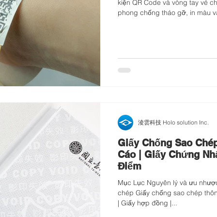
kiện QR Code và vòng tay vé ch
phong chống tháo gỡ, in màu v
Sản phẩm sử dụng vật liệu Tyv
năng kháng nước, khó rách, phù
công viên giải trí và quản lý ra 
淩雲科技 Holo solution Inc.
Giấy Chống Sao Chép
Cáo | Giấy Chứng Nh
Điểm
Mục Lục Nguyên lý và ưu nhượ
chép Giấy chống sao chép thôn
| Giấy hợp đồng |...