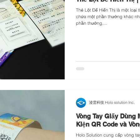
Thẻ Lột Để Hiển Thị là một loại thẻ hai lớp, trong đó mỗi thẻ
chứa một phần thưởng khác nhau
phần thưởng,...
淩雲科技 Holo solution Inc.
Vòng Tay Giấy Dùng
Kiện QR Code và Vòn
Holo Solution cung cấp vòng ta