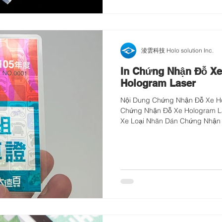
淩雲科技 Holo solution Inc.
In Chứng Nhận Đỗ Xe
Hologram Laser
Nội Dung Chứng Nhận Đỗ Xe Ho
Chứng Nhận Đỗ Xe Hologram L
Xe Loại Nhãn Dán Chứng Nhận
Xe Loại Đế Hút Nhãn Dán Chố
và An Toàn Với Thiết Kế Chống
hoặc thẻ là một trong những vậ
mạo. Mặc dù giá trị của chúng 
yếu trong đời sống hàng ngày. 
các quan chức thiếu cẩn thận