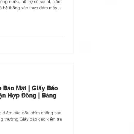
ống nước, hỗ trợ số serial, niêm
à hệ thống xác thực đám mây.
ek® hoặc giấy tổng hợp có khả
 hợp cho triển lãm, concert,
vào sự kiện.
 Bảo Mật | Giấy Báo
ận Hợp Đồng | Bảng
c điểm của dấu chìm chống sao
g thường Giấy báo cáo kiểm tra