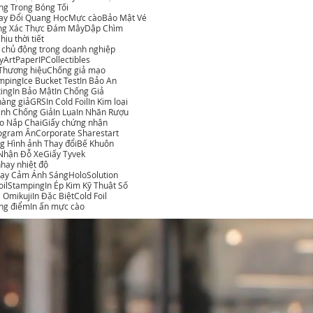
g Trong Bóng Tối
ay Đổi Quang Học
Mực cào
Bảo Mật Vé
ng Xác Thực Đám Mây
Dập Chìm
ịu thời tiết
 chủ động trong doanh nghiệp
y
ArtPaper
IPCollectibles
Thương hiệu
Chống giả mạo
amping
Ice Bucket Test
In Bảo An
ting
In Bảo Mật
In Chống Giả
àng giả
GRS
In Cold Foil
In Kim loại
ịnh Chống Giả
In Lụa
In Nhãn Rượu
o Nắp Chai
Giấy chứng nhận
ogram Ẩn
Corporate Sharestart
g Hình ảnh Thay đổi
Bế Khuôn
Nhận Đỗ Xe
Giấy Tyvek
nhạy nhiệt độ
ạy Cảm Ánh Sáng
HoloSolution
FoilStamping
In Ép Kim Kỹ Thuật Số
i Omikuji
In Đặc Biệt
Cold Foil
ng điểm
In ấn mực cào