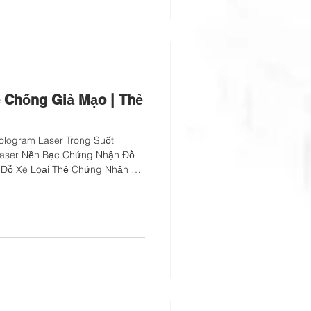
 Chống Giả Mạo | Thẻ
logram Laser Trong Suốt
aser Nền Bạc Chứng Nhận Đỗ
 Đỗ Xe Loại Thẻ Chứng Nhận Đỗ
ng Thấm Màu Kết Hợp Thẩm Mỹ
 Giả Mạo! Chứng nhận đỗ xe
t phẩm thường xuyên bị giả
không cao, nhưng chúng là thiết
Điều này thường dẫn đến việc