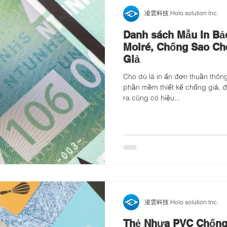
淩雲科技 Holo solution Inc.
Danh sách Mẫu In Bảo
Moiré, Chống Sao Ch
Giả
Cho dù là in ấn đơn thuần thôn
phần mềm thiết kế chống giả, 
ra cũng có hiệu...
淩雲科技 Holo solution Inc.
Thẻ Nhựa PVC Chống 