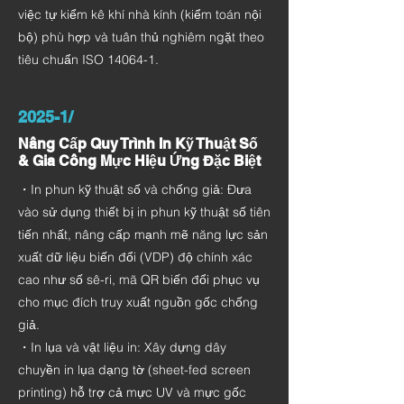
việc tự kiểm kê khí nhà kính (kiểm toán nội
bộ) phù hợp và tuân thủ nghiêm ngặt theo
tiêu chuẩn ISO 14064-1.
2025-1/
Nâng Cấp Quy Trình In Kỹ Thuật Số
& Gia Công Mực Hiệu Ứng Đặc Biệt
・In phun kỹ thuật số và chống giả: Đưa
vào sử dụng thiết bị in phun kỹ thuật số tiên
tiến nhất, nâng cấp mạnh mẽ năng lực sản
xuất dữ liệu biến đổi (VDP) độ chính xác
cao như số sê-ri, mã QR biến đổi phục vụ
cho mục đích truy xuất nguồn gốc chống
giả.
・In lụa và vật liệu in: Xây dựng dây
chuyền in lụa dạng tờ (sheet-fed screen
printing) hỗ trợ cả mực UV và mực gốc