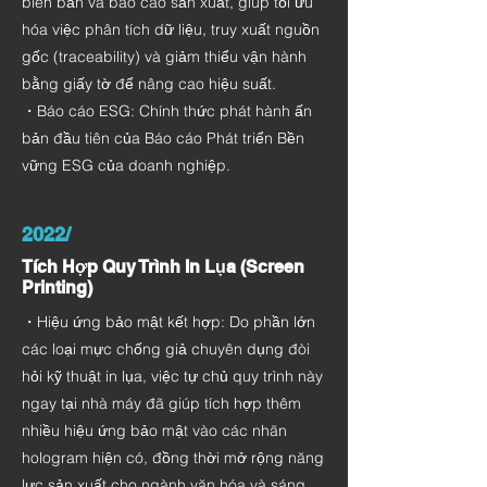
biên bản và báo cáo sản xuất, giúp tối ưu
hóa việc phân tích dữ liệu, truy xuất nguồn
gốc (traceability) và giảm thiểu vận hành
bằng giấy tờ để nâng cao hiệu suất.
・Báo cáo ESG: Chính thức phát hành ấn
bản đầu tiên của Báo cáo Phát triển Bền
vững ESG của doanh nghiệp.
2022/
Tích Hợp Quy Trình In Lụa (Screen
Printing)
・Hiệu ứng bảo mật kết hợp: Do phần lớn
các loại mực chống giả chuyên dụng đòi
hỏi kỹ thuật in lụa, việc tự chủ quy trình này
ngay tại nhà máy đã giúp tích hợp thêm
nhiều hiệu ứng bảo mật vào các nhãn
hologram hiện có, đồng thời mở rộng năng
lực sản xuất cho ngành văn hóa và sáng