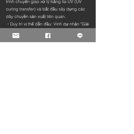
trình chuyển giao xử lý bằng tia UV (UV
curing transfer) và bắt đầu xây dựng các
dây chuyền sản xuất liên quan.
・Duy trì vị thế dẫn đầu: Vinh dự nhận "Giải
thưởng Ấn Bản Vàng Đài Loan" trong 5
năm liên tiếp.
・Doanh nhân mẫu mựct: Tiếp tục nhận
giải thưởng Doanh nhân Mẫu mực Xuất
sắc của huyện Chương Hóa.
2016/
Thành Tựu Thiết Kế Bao Bì
(Packaging Design)
・Giải thưởng thương hiệu: Hỗ trợ thiết kế
bao bì và marketing tích hợp cho thương
hiệu kẹo dẻo Citrus Gummy Taiwan, xuất
sắc giành giải thưởng "Top 10 Quà Tặng