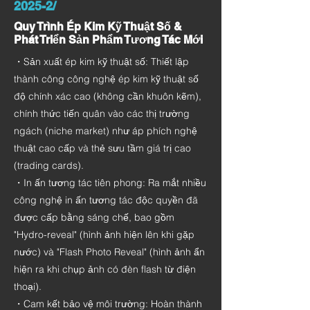
2025-2/
Quy Trình Ép Kim Kỹ Thuật Số &
Phát Triển Sản Phẩm Tương Tác Mới
・Sản xuất ép kim kỹ thuật số: Thiết lập
thành công công nghệ ép kim kỹ thuật số
độ chính xác cao (không cần khuôn kẽm),
chính thức tiến quân vào các thị trường
ngách (niche market) như áp phích nghệ
thuật cao cấp và thẻ sưu tầm giá trị cao
(trading cards).
・In ấn tương tác tiên phong: Ra mắt nhiều
công nghệ in ấn tương tác độc quyền đã
được cấp bằng sáng chế, bao gồm
"Hydro-reveal" (hình ảnh hiện lên khi gặp
nước) và "Flash Photo Reveal" (hình ảnh ẩn
hiện ra khi chụp ảnh có đèn flash từ điện
thoại).
・Cam kết bảo vệ môi trường: Hoàn thành