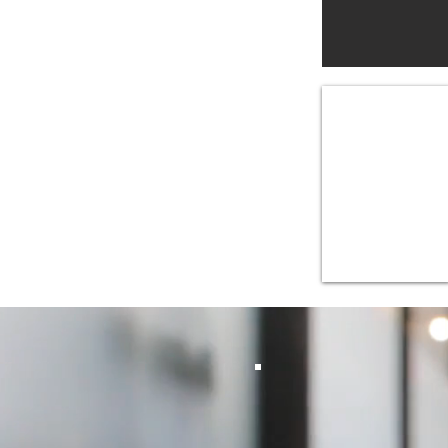
Treasure
30x20mm
R1.5