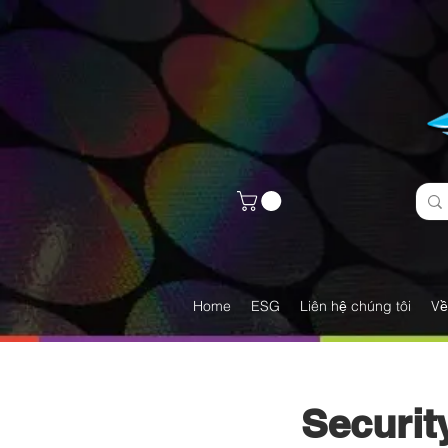
Home
ESG
Liên hệ chúng tôi
Về
Securit