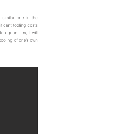
 similar one in the
ficant tooling costs
 quantities, it will
 tooling of one’s own