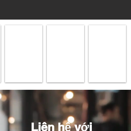
transparent hologram with printing
Security printing
Silver Hologram
25x20mm
25x20mm
25x20mm
R1
R1
R1
Liên hệ với