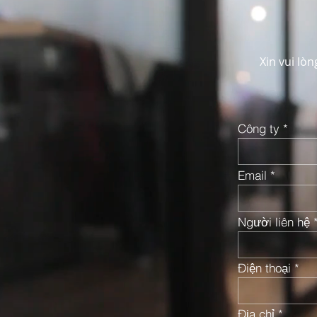
Xin vui lòn
Công ty
Email
Người liên hệ
Điện thoại
Địa chỉ