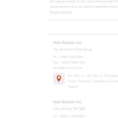
All original content on this site is the property 
demonstration only; all original trademarks belon
Privacy Policy
Home
ESG
Liên hệ chúng tôi
Holo Solution Inc.
Trụ sở chính Changhua
Tel : +886-4-8655805
Fax : +886-4-8661833
Sales@holos.com.tw
No. 200, Ln. 149, Sec. 2, Zhangshu
Puyan Township, Changhua Count
Taiwan.
Holo Solution Inc.
Văn phòng Tân Bắc
Tel : +886-2-29080827