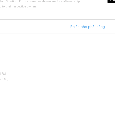
of Holo Solution. Product samples shown are for craftsmanship
g to their respective owners.
Về chúng tôi
Hạng mục sản phẩm
Phiên bản phổ thông
Bá
i Rd.,
y 516,