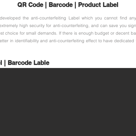
QR Code | Barcode | Product Label
developed the anti-counterfeiting Label which you cannot find any
 extremely high security for anti-counterfeiting, and can save you signi
best choice for small demands. If there is enough budget or decent batch
tter in identifiability and anti-counterfeiting effect to have dedicated
l | Barcode Lable