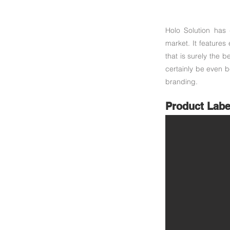
Holo Solution has 
market. It features
that is surely the 
certainly be even be
branding.
Product Labe