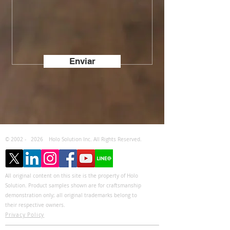
Enviar
© 2002 -
2026
Holo Solution Inc. All Rights Reserved.
All original content on this site is the property of Holo
Solution. Product samples shown are for craftsmanship
demonstration only; all original trademarks belong to
their respective owners.
Privacy Policy