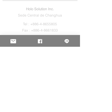
Holo Solution Inc.
Sede Central de Changhua
Tel :
+886-4-8655805
Fax :
+886-4-8661833
Sales@holos.com.tw
No. 200, Ln. 149, Sec. 2, Zhangshui Rd.,
Puyan Township, Changhua County 516,
Taiwan.
Holo Solution Inc.
Oficina de Nuevo Taipéi
Tel :
+886-2-29080827