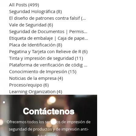
All Posts
(499)
499 entradas
Seguridad Holográfica
(8)
8 entradas
El diseño de patrones contra falsif
(13)
13 entradas
Vale de Seguridad
(6)
6 entradas
Seguridad de Documentos | Permiso
(7)
7 entradas
Etiqueta de embalaje | Caja de pape
(10)
10 entradas
Placa de Identificación
(8)
8 entradas
Pegatina y Tarjeta con Relieve de R
(6)
6 entradas
Tinta y impresión de seguridad
(11)
11 entradas
Plataforma de verificación de códig
(3)
3 entradas
Conocimiento de Impresión
(15)
15 entradas
Noticias de la empresa
(4)
4 entradas
Proceso/equipo
(6)
6 entradas
Learning Organization
(4)
4 entradas
Contáctenos
Ofrecemos todos los servicios de impresión de
seguridad de productos y de impresión anti-