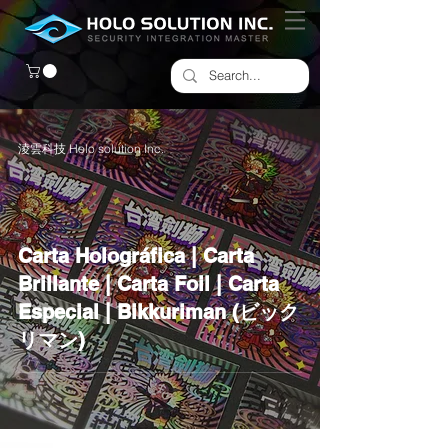
淩雲科技 Holo solution Inc.
Carta Holográfica | Carta
Brillante | Carta Foil | Carta
Especial | Bikkuriman (ビック
リマン)