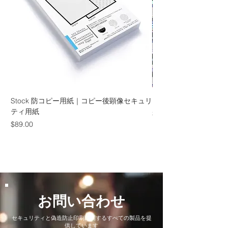
Stock 防コピー用紙｜コピー後顕像セキュリ
カスタムホログラムラ
ティ用紙
価格
$1,200.00
価格
$89.00
お問い合わせ
セキュリティと偽造防止印刷に関するすべての製品を提
供しています