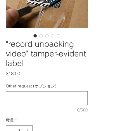
"record unpacking
video" tamper-evident
label
価格
$18.00
Other request (オプション)
0/500
数量
*