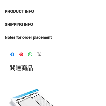
PRODUCT INFO
100 small pieces in one pack
SHIPPING INFO
Size: 40x30xR1mm
Style: 請撕除標籤並全程錄影
FOB Taiwan, packing by carton, T/T
tamper evident style: blue full
Notes for order placement
payment before the delivery effected.
transfor, coated white paper
Words Displayed After Tearing Off:
Customization is available. Please
OPEN VOID
contact us via email:
sales@holos.com.tw.
Regarding the file format, please use
the vector file, such as ai, cdr or eps file
関連商品
formats, or the high-resolution jpg files.