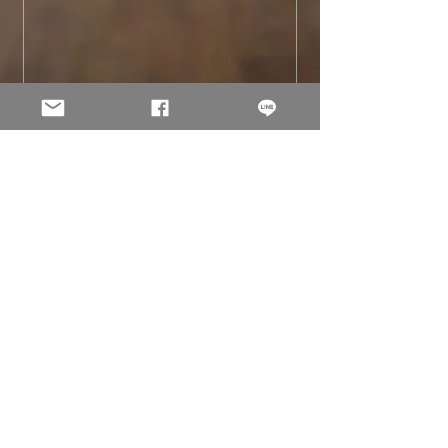
送信
© 2002 -
2026
Holo Solution Inc. All Rights Reserved.
All original content on this site is the property of Holo
Solution. Product samples shown are for craftsmanship
demonstration only; all original trademarks belong to
their respective owners.
Privacy Policy