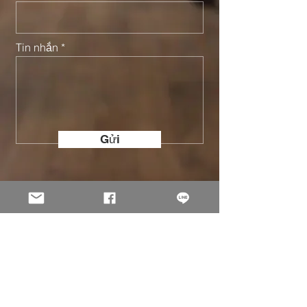
Tin nhắn
Gửi
© 2002 -
2026
Holo Solution Inc. All Rights Reserved.
All original content on this site is the property of Holo
Solution. Product samples shown are for craftsmanship